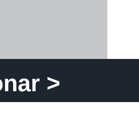
onar >